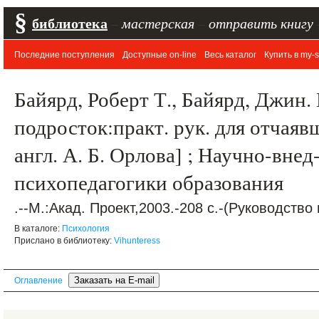
§
библиотека
–
мастерская
–
отправить книгу
Последние поступления
Доступные on-line
Весь каталог
Купить в my-s
Байярд, Роберт Т., Байярд, Джин
подросток:практ. рук. для отчаяв
англ. А. Б. Орлова] ; Научно-внед-
психопедагогики образования
.--М.:Акад. Проект,2003.-208 с.-(Руководство
В каталоге:
Психология
Прислано в библиотеку:
Vihunteress
Оглавление