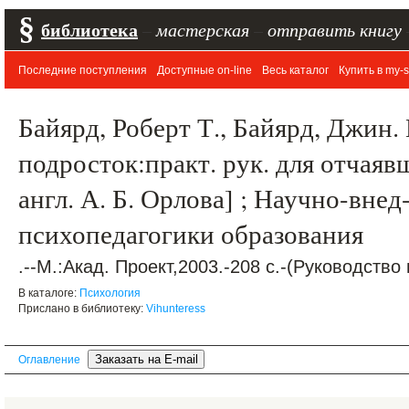
§
библиотека
–
мастерская
–
отправить книгу
Последние поступления
Доступные on-line
Весь каталог
Купить в my-s
Байярд, Роберт Т., Байярд, Джин
подросток:практ. рук. для отчаяв
англ. А. Б. Орлова] ; Научно-внед-
психопедагогики образования
.--М.:Акад. Проект,2003.-208 с.-(Руководство
В каталоге:
Психология
Прислано в библиотеку:
Vihunteress
Оглавление