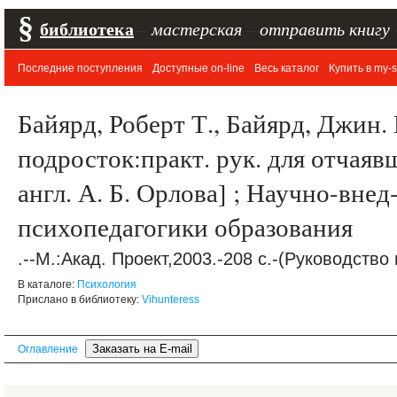
§
библиотека
–
мастерская
–
отправить книгу
Последние поступления
Доступные on-line
Весь каталог
Купить в my-s
Байярд, Роберт Т., Байярд, Джин
подросток:практ. рук. для отчаяв
англ. А. Б. Орлова] ; Научно-внед-
психопедагогики образования
.--М.:Акад. Проект,2003.-208 с.-(Руководство
В каталоге:
Психология
Прислано в библиотеку:
Vihunteress
Оглавление