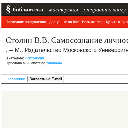
§
библиотека
–
мастерская
–
отправить книгу
Последние поступления
Доступные on-line
Весь каталог
Купить в my-s
Столин В.В. Самосознание лично
. -- М.: Издательство Московского Университет
В каталоге:
Психология
Прислано в библиотеку:
Panda684
Оглавление