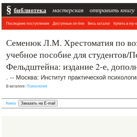
§
библиотека
–
мастерская
–
отправить книгу
Последние поступления
Доступные on-line
Весь каталог
Купить в my-s
Семенюк Л.М. Хрестоматия по во
учебное пособие для студентов/По
Фельдштейна: издание 2-е, допол
. -- Москва: Институт практической психологии
В каталоге:
Психология
Книга