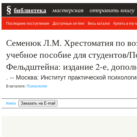
§
библиотека
–
мастерская
–
отправить книгу
Последние поступления
Доступные on-line
Весь каталог
Купить в my-s
Семенюк Л.М. Хрестоматия по во
учебное пособие для студентов/По
Фельдштейна: издание 2-е, допол
. -- Москва: Институт практической психологии
В каталоге:
Психология
Книга