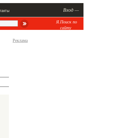
Вход —
такты
Я.Поиск по
сайту
Реклама