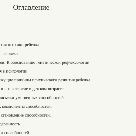
Оглавление
ития психики ребенка
 человека
нов. К обоснованию генетической рефлексологии
я в психологии
ижущие причины психического развития ребенка
и его развитие в детском возрасте
дпосылки умственных способностей
к компоненты способностей.
 становление способностей.
даренность
ии способностей