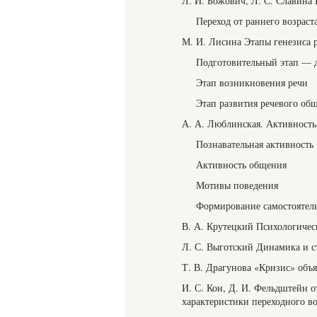
Л. И. Божович, Л. С. Славина 
Переход от раннего возрас
М. И. Лисина Этапы генезиса 
Подготовительный этап — 
Этап возникновения речи
Этап развития речевого об
А. А. Люблинская. Активность
Познавательная активность
Активность общения
Мотивы поведения
Формирование самостоятел
В. А. Крутецкий Психологиче
Л. С. Выготский Динамика и с
Т. В. Драгунова «Кризис» объя
И. С. Кон, Д. И. Фельдштейн о
характеристики переходного во