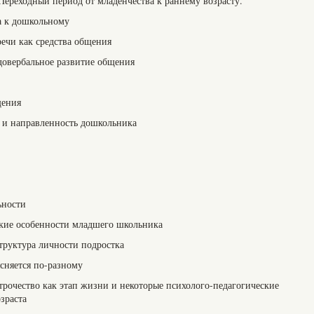
Переходный период от младенчества к раннему возрасту.
та к дошкольному
речи как средства общения
довербальное развитие общения
щения
 и направленность дошкольника
ьности
ские особенности младшего школьника
труктура личности подростка
сняется по-разному
трочество как этап жизни и некоторые психолого-педагогические
зраста