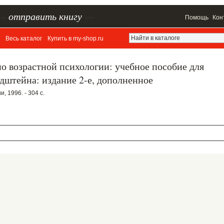
–
отправить книгу
—
Помощь
Кон
Весь каталог
Купить в my-shop.ru
о возрастной психологии: учебное пособие для
ьдштейна: издание 2-е, дополненное
, 1996. - 304 с.