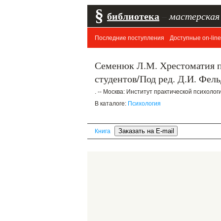
§
библиотека
–
мастерская
Последние поступления
Доступные on-line
Семенюк Л.М. Хрестоматия п
студентов/Под ред. Д.И. Фел
. -- Москва: Институт практической психологии
В каталоге:
Психология
Книга