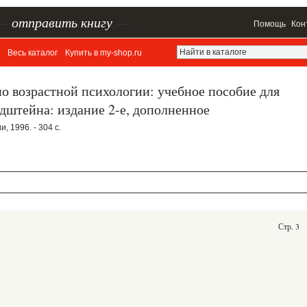
–
отправить книгу
—
Помощь
Кон
Весь каталог
Купить в my-shop.ru
о возрастной психологии: учебное пособие для
ьдштейна: издание 2-е, дополненное
, 1996. - 304 с.
Стр. 3