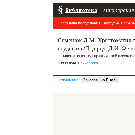
§
библиотека
–
мастерская
Последние поступления
Доступные on-line
Семенюк Л.М. Хрестоматия п
студентов/Под ред. Д.И. Фел
. -- Москва: Институт практической психологии
В каталоге:
Психология
Оглавление