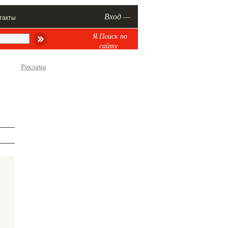
Вход —
такты
Я.Поиск по
сайту
Реклама