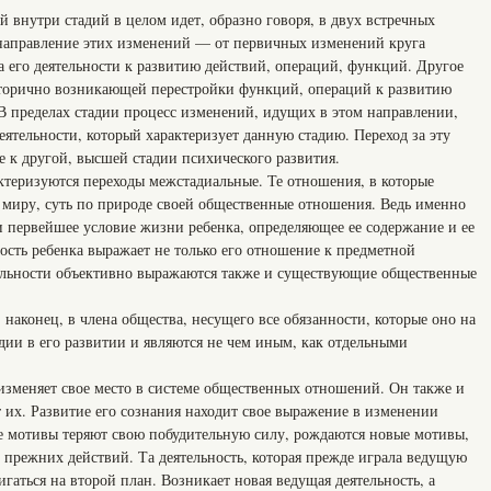
 внутри стадий в целом идет, образно говоря, в двух встречных
направление этих изменений — от первичных изменений круга
 его деятельности к развитию действий, операций, функций. Другое
вторично возникающей перестройки функций, операций к развитию
 В пределах стадии процесс изменений, идущих в этом направлении,
еятельности, который характеризует данную стадию. Переход за эту
е к другой, высшей стадии психического развития.
теризуются переходы межстадиальные. Те отношения, в которые
 миру, суть по природе своей общественные отношения. Ведь именно
и первейшее условие жизни ребенка, определяющее ее содержание и ее
ость ребенка выражает не только его отношение к предметной
тельности объективно выражаются также и существующие общественные
 наконец, в члена общества, несущего все обязанности, которые оно на
адии в его развитии и являются не чем иным, как отдельными
 изменяет свое место в системе общественных отношений. Он также и
 их. Развитие его сознания находит свое выражение в изменении
е мотивы теряют свою побудительную силу, рождаются новые мотивы,
прежних действий. Та деятельность, которая прежде играла ведущую
игаться на второй план. Возникает новая ведущая деятельность, а