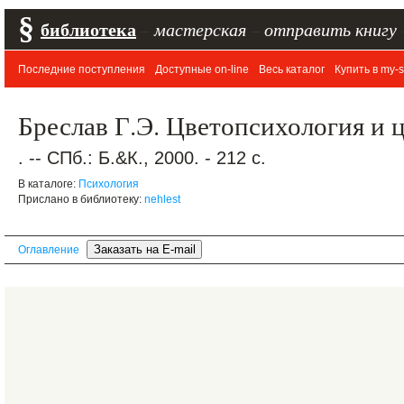
§
библиотека
–
мастерская
–
отправить книгу
Последние поступления
Доступные on-line
Весь каталог
Купить в my-s
Бреслав Г.Э. Цветопсихология и ц
. -- СПб.: Б.&К., 2000. - 212 с.
В каталоге:
Психология
Прислано в библиотеку:
nehlest
Оглавление