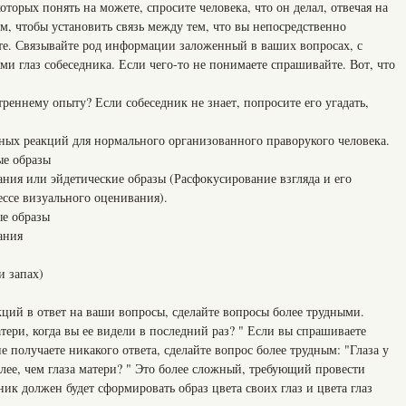
оторых понять на можете, спросите человека, что он делал, отвечая на
ом, чтобы установить связь между тем, что вы непосредственно
ете. Связывайте род информации заложенный в ваших вопросах, с
и глаз собеседника. Если чего-то не понимаете спрашивайте. Вот, что
треннему опыту? Если собеседник не знает, попросите его угадать,
ьных реакций для нормального организованного праворукого человека.
ые образы
ния или эйдетические образы (Расфокусирование взгляда и его
ессе визуального оценивания).
ые образы
ания
и запах)
ций в ответ на ваши вопросы, сделайте вопросы более трудными.
тери, когда вы ее видели в последний раз? " Если вы спрашиваете
не получаете никакого ответа, сделайте вопрос более трудным: "Глаза у
тлее, чем глаза матери? " Это более сложный, требующий провести
ик должен будет сформировать образ цвета своих глаз и цвета глаз