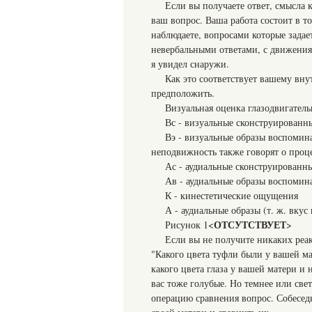
Если вы получаете ответ, смысла к
ваш вопрос. Ваша работа состоит в т
наблюдаете, вопросами которые зада
невербальными ответами, с движениям
я увидел снаружи.
Как это соответствует вашему вну
предположить.
Визуальная оценка глазодвигател
Вс - визуальные сконструированн
Вэ - визуальные образы воспомина
неподвижность также говорят о проц
Ас - аудиальные сконструированн
Ав - аудиальные образы воспомин
К - кинестетические ощущения
А - аудиальные образы (т. ж. вкус 
ОТСУТСТВУЕТ
Рисунок 1<
>
Если вы не получите никаких реак
"Какого цвета туфли были у вашей ма
какого цвета глаза у вашей матери и 
вас тоже голубые. Но темнее или све
операцию сравнения вопрос. Собеседн