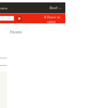
Вход —
такты
Я.Поиск по
сайту
Реклама