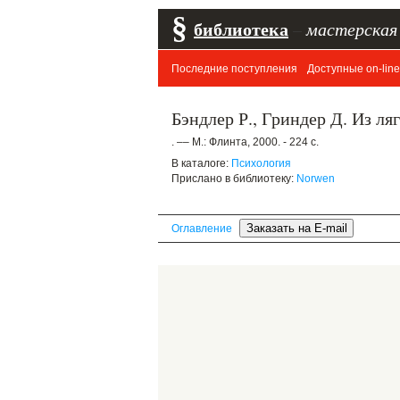
§
библиотека
–
мастерская
Последние поступления
Доступные on-line
Бэндлер Р., Гриндер Д. Из л
. –– М.: Флинта, 2000. - 224 с.
В каталоге:
Психология
Прислано в библиотеку:
Norwen
Оглавление