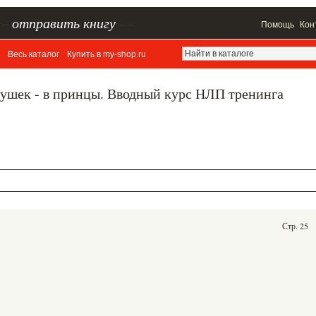
–
отправить книгу
—
Помощь
Кон
Весь каталог
Купить в my-shop.ru
ягушек - в принцы. Вводный курс НЛП тренинга
Стр. 25