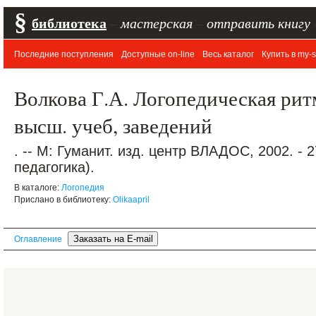
§
библиотека
–
мастерская
–
отправить книгу
Последние поступления
Доступные on-line
Весь каталог
Купить в my-s
Волкова Г.А. Логопедическая ритм
высш. учеб, заведений
. -- М: Гуманит. изд. центр ВЛАДОС, 2002. - 
педагогика).
В каталоге:
Логопедия
Прислано в библиотеку:
Olikaapril
Оглавление