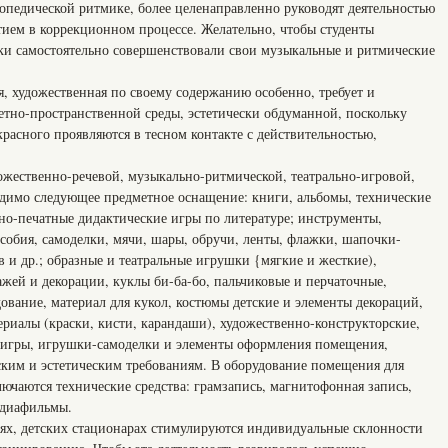
опедической ритмике, более целенаправленно руководят деятельностью
тием в коррекционном процессе. Желательно, чтобы студенты
ки самостоятельно совершенствовали свои музыкальные и ритмические
я, художественная по своему содержанию особенно, требует и
тно-пространственной среды, эстетически обдуманной, поскольку
красного проявляются в тесном контакте с действительностью,
ожественно-речевой, музыкально-ритмической, театрально-игровой,
одимо следующее предметное оснащение: книги, альбомы, технические
но-печатные дидактические игры по литературе; инструменты,
собия, самоделки, мячи, шары, обручи, ленты, флажки, шапочки-
в и др.; образные и театральные игрушки {мягкие и жесткие),
жей и декорации, куклы би-ба-бо, пальчиковые и перчаточные,
вание, материал для кукол, костюмы детские и элементы декораций,
риалы (краски, кисти, карандаши), художественно-конструкторские,
е игры, игрушки-самоделки и элементы оформления помещения,
ским и эстетическим требованиям. В оборудование помещения для
ючаются технические средства: грамзапись, магнитофонная запись,
 диафильмы.
ях, детских стационарах стимулируются индивидуальные склонности