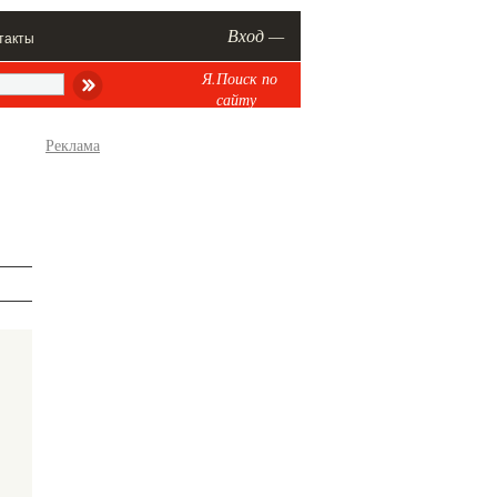
Вход —
такты
Я.Поиск по
сайту
Реклама