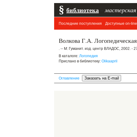
§
библиотека
–
мастерская
Последние поступления
Доступные on-line
Волкова Г.А. Логопедическая 
. -- М: Гуманит. изд. центр ВЛАДОС, 2002. - 2
В каталоге:
Логопедия
Прислано в библиотеку:
Olikaapril
Оглавление