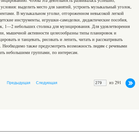
узицированию. Чтобы эта деятельность развивалась успешно,
условия: выделить место для занятий, устроить музыкальный уголок,
ментами. В музыкальном уголке, отгороженном невысокой легкой
етские инструменты, игрушки-самоделки, дидактические пособия,
ок, 1—2 небольших столика для музицирования. Для удовлетворения
и, мышечной активности целесообразны типы планировок и
ровать и танцевать, рисовать и лепить, читать и рассматривать
. Необходимо также предусмотреть возможность людям с речевыми
тать небольшими группами, по интересам.
из 291
Предыдущая
Следующая