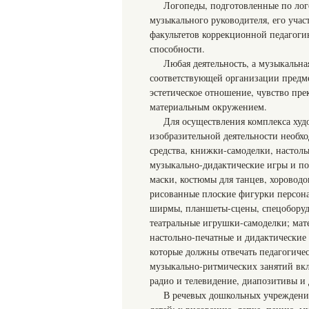
Логопеды, подготовленные по лог
музыкального руководителя, его учас
факультетов коррекционной педагоги
способности.
Любая деятельность, а музыкальна
соответствующей организации предме
эстетическое отношение, чувство пре
материальным окружением.
Для осуществления комплекса худ
изобразительной деятельности необх
средства, книжки-самоделки, настоль
музыкально-дидактические игры и по
маски, костюмы для танцев, хороводо
рисованные плоские фигурки персона
ширмы, планшеты-сцены, спецоборудо
театральные игрушки-самоделки; мате
настольно-печатные и дидактически
которые должны отвечать педагогиче
музыкально-ритмических занятий вкл
радио и телевидение, диапозитивы и
В речевых дошкольных учреждени