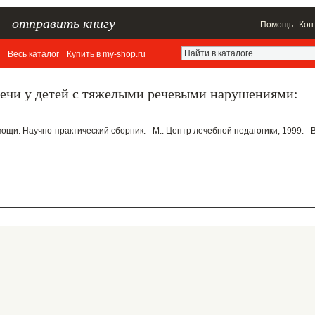
–
отправить книгу
—
Помощь
Кон
Весь каталог
Купить в my-shop.ru
речи у детей с тяжелыми речевыми нарушениями:
ощи: Научно-практический сборник. - М.: Центр лечебной педагогики, 1999. - 