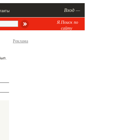
Вход —
такты
Я.Поиск по
сайту
Реклама
Вып.