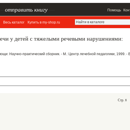
–
отправить книгу
—
Помощь
Кон
Весь каталог
Купить в my-shop.ru
речи у детей с тяжелыми речевыми нарушениями:
ощи: Научно-практический сборник. - М.: Центр лечебной педагогики, 1999. - 
Стр. 8