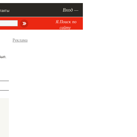
Вход —
такты
Я.Поиск по
сайту
Реклама
Вып.