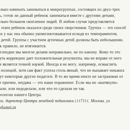
льно начинать заниматься в микрогруппах, состоящих из двух-трех
ь, готов ли данный ребенок заниматься вместе с другими детьми,
ельно большом скоплении людей. В любом случае представляется
 этапе ребенок оказался среди своих сверстников. Группа — это способ
и у нас она обычно укомплектовывается исходя из темпераментов,
 детей. Группы с участием аутичных детей должны быть небольшими,
к правило, не втягивается.
гопедии мы многое делаем неправильно, не по канону. Кому-то это
уть коррекции дает положительные результаты, мы не вправе от него
е является точной наукой. Иногда я не могу, например, осмыслить
позиций, хотя сам факт успеха столь явный, что не вызывает никаких
т некоторые другие педагоги. В то же время никто не застрахован от
от причин, неудача — это наше поражение. Если мы не «вытянули»
али, или недоделали, или что-то сделали не так.
еологии нашего Центра.
, директор Центра лечебной педагогики (117311, Москва, ул.
lasnet.ru