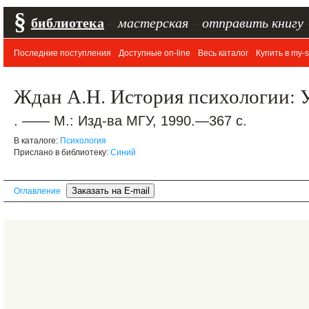
§
библиотека
–
мастерская
–
отправить книгу
Последние поступления
Доступные on-line
Весь каталог
Купить в my-s
Ждан А.Н. История психологии: 
. —— М.: Изд-ва МГУ, 1990.—367 с.
В каталоге:
Психология
Прислано в библиотеку:
Синий
Оглавление