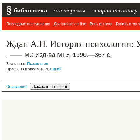
§
библиотека
–
мастерская
–
отправить книгу
Последние поступления
Доступные on-line
Весь каталог
Купить в my-s
Ждан А.Н. История психологии: 
. —— М.: Изд-ва МГУ, 1990.—367 с.
В каталоге:
Психология
Прислано в библиотеку:
Синий
Оглавление