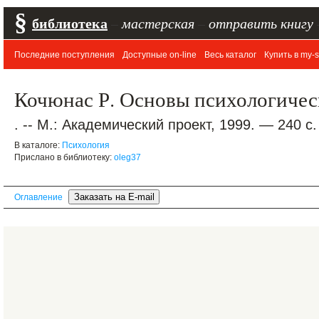
§
библиотека
–
мастерская
–
отправить книгу
Последние поступления
Доступные on-line
Весь каталог
Купить в my-s
Кочюнас Р. Основы психологичес
. -- М.: Академический проект, 1999. — 240 с.
В каталоге:
Психология
Прислано в библиотеку:
oleg37
Оглавление