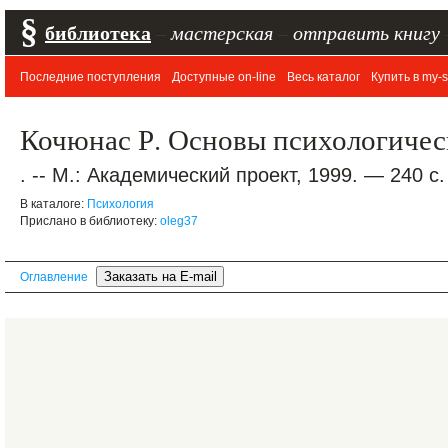
§
библиотека
–
мастерская
–
отправить книгу
Последние поступления
Доступные on-line
Весь каталог
Купить в my-s
Кочюнас Р. Основы психологичес
. -- М.: Академический проект, 1999. — 240 с.
В каталоге:
Психология
Прислано в библиотеку:
oleg37
Оглавление