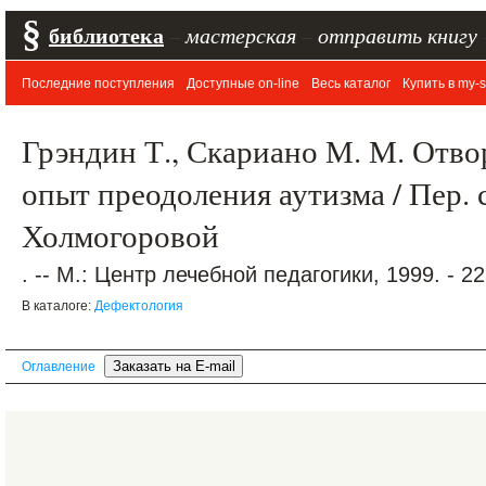
§
библиотека
–
мастерская
–
отправить книгу
Последние поступления
Доступные on-line
Весь каталог
Купить в my-s
Грэндин Т., Скариано М. М. Отв
опыт преодоления аутизма / Пер. с
Холмогоровой
. -- М.: Центр лечебной педагогики, 1999. - 2
В каталоге:
Дефектология
Оглавление