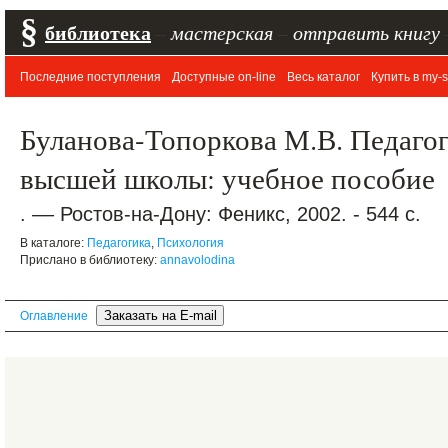
§
библиотека
–
мастерская
–
отправить книгу
Последние поступления
Доступные on-line
Весь каталог
Купить в my-s
Буланова-Топоркова М.В. Педагог
высшей школы: учебное пособие
. –– Ростов-на-Дону: Феникс, 2002. - 544 с.
В каталоге:
Педагогика
,
Психология
Прислано в библиотеку:
annavolodina
Оглавление