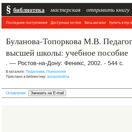
§
библиотека
–
мастерская
–
отправить книгу
Последние поступления
Доступные on-line
Весь каталог
Купить в my-s
Буланова-Топоркова М.В. Педагог
высшей школы: учебное пособие
. –– Ростов-на-Дону: Феникс, 2002. - 544 с.
В каталоге:
Педагогика
,
Психология
Прислано в библиотеку:
annavolodina
Оглавление