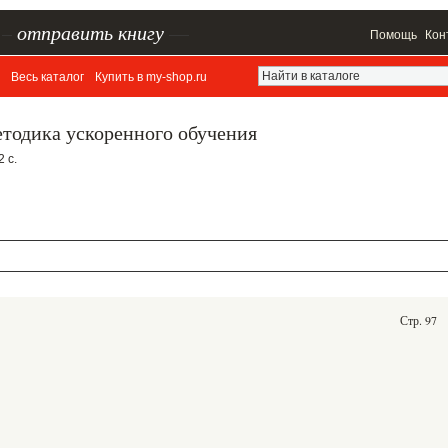
–
отправить книгу
—
Помощь
Кон
Весь каталог
Купить в my-shop.ru
етодика ускоренного обучения
2 с.
Стр. 97