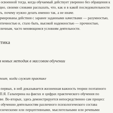
 освоенной тогда, когда обучаемый действует уверенно без обращения к
о, своими словами рассказать, что, как и в какой последовательности
ь, почему нужно делать именно так, а не иначе.
ормированы действия с заранее заданными качествами — разумностью,
итичностью и, стало быть, высокой надежностью — прочностью,
зличным, часто меняющимся условиям деятельности.
ктика
я новых методик в массовом обучении
стоит, когда служит практике
-первых, в ней доказывается жизненная важность теории поэтапного
.Я. Гальперина на фактах и цифрах практического обучения по
ве. Во-вторых, здесь демонстрируется непосредственно сам процесс
 обучению деятельностям различного психологического состава
физическими или перцептивными, мыслительными или речевыми