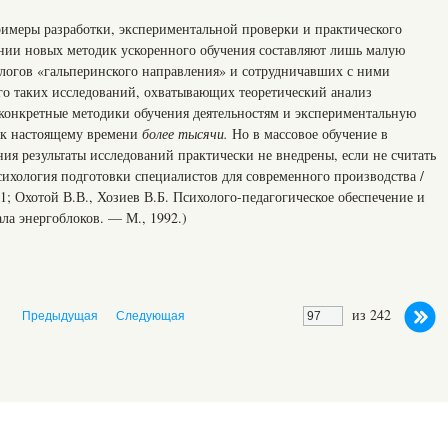
римеры разработки, экспериментальной проверки и практического
нии новых методик ускоренного обучения составляют лишь малую
хологов «гальперинского направления» и сотрудничавших с ними
го таких исследований, охватывающих теоретический анализ
 конкретные методики обучения деятельностям и экспериментальную
 к настоящему времени
более тысячи.
Но в массовое обучение в
ия результаты исследований практически не внедрены, если не считать
хология подготовки специалистов для современного производства /
1; Охотой В.В., Хозиев В.Б. Психолого-педагогическое обеспечение и
ла энергоблоков. — М., 1992.)
из 242
Предыдущая
Следующая