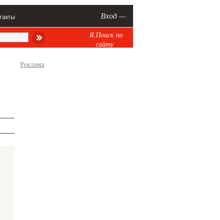
Вход —
такты
Я.Поиск по
сайту
Реклама