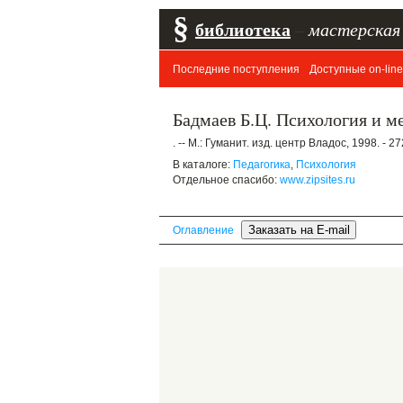
§
библиотека
–
мастерская
Последние поступления
Доступные on-line
Бадмаев Б.Ц. Психология и м
. -- М.: Гуманит. изд. центр Владос, 1998. - 27
В каталоге:
Педагогика
,
Психология
Отдельное спасибо:
www.zipsites.ru
Оглавление