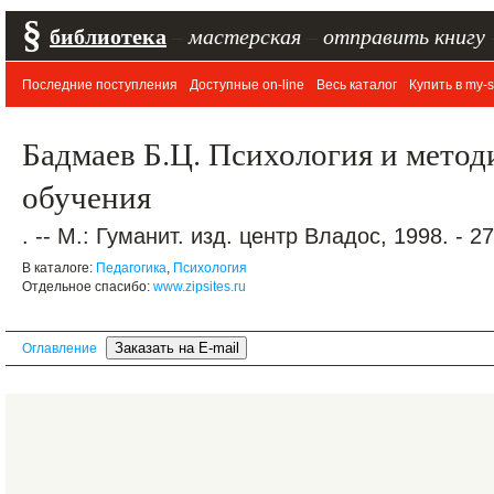
§
библиотека
–
мастерская
–
отправить книгу
Последние поступления
Доступные on-line
Весь каталог
Купить в my-s
Бадмаев Б.Ц. Психология и метод
обучения
. -- М.: Гуманит. изд. центр Владос, 1998. - 27
В каталоге:
Педагогика
,
Психология
Отдельное спасибо:
www.zipsites.ru
Оглавление