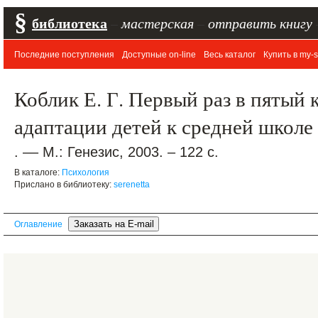
§
библиотека
–
мастерская
–
отправить книгу
Последние поступления
Доступные on-line
Весь каталог
Купить в my-s
Коблик Е. Г. Первый раз в пятый 
адаптации детей к средней школе
. –– М.: Генезис, 2003. – 122 с.
В каталоге:
Психология
Прислано в библиотеку:
serenetta
Оглавление