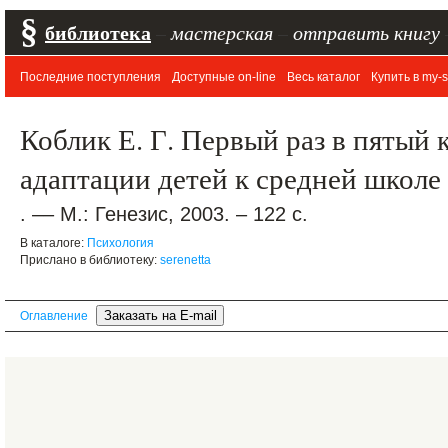
§
библиотека
–
мастерская
–
отправить книгу
Последние поступления
Доступные on-line
Весь каталог
Купить в my-s
Коблик Е. Г. Первый раз в пятый 
адаптации детей к средней школе
. –– М.: Генезис, 2003. – 122 с.
В каталоге:
Психология
Прислано в библиотеку:
serenetta
Оглавление