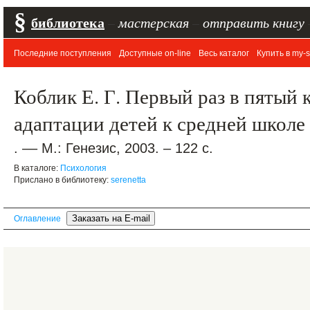
§
библиотека
–
мастерская
–
отправить книгу
Последние поступления
Доступные on-line
Весь каталог
Купить в my-s
Коблик Е. Г. Первый раз в пятый 
адаптации детей к средней школе
. –– М.: Генезис, 2003. – 122 с.
В каталоге:
Психология
Прислано в библиотеку:
serenetta
Оглавление