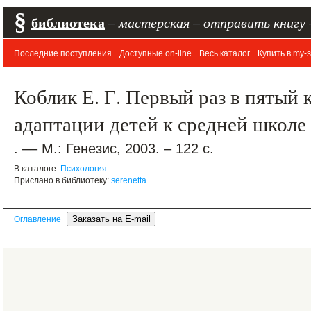
§
библиотека
–
мастерская
–
отправить книгу
Последние поступления
Доступные on-line
Весь каталог
Купить в my-s
Коблик Е. Г. Первый раз в пятый 
адаптации детей к средней школе
. –– М.: Генезис, 2003. – 122 с.
В каталоге:
Психология
Прислано в библиотеку:
serenetta
Оглавление