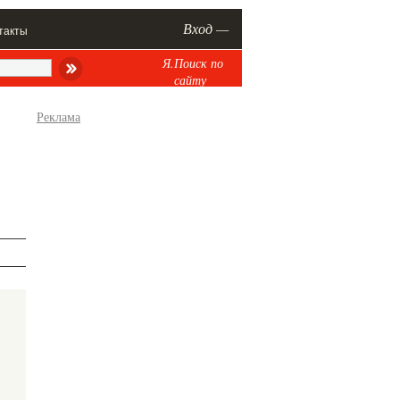
Вход —
такты
Я.Поиск по
сайту
Реклама