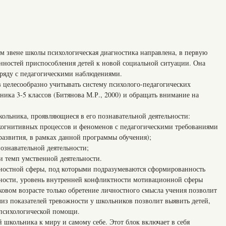
ем звене школы психологическая диагностика направлена, в первую
енностей приспособления детей к новой социальной ситуации. Она
аряду с педагогическими наблюдениями.
 целесообразно учитывать систему психолого-педагогических
ника 3-5 классов (Битянова М.Р., 2000) и обращать внимание на
кольника, проявляющиеся в его познавательной деятельности:
когнитивных процессов и феноменов с педагогическими требованиями
развития, в рамках данной программы обучения);
знавательной деятельности;
и темп умственной деятельности.
ностной сферы, под которыми подразумеваются сформированность
ности, уровень внутренней конфликтности мотивационной сферы
ковом возрасте только обретение личностного смысла учения позволит
из показателей тревожности у школьников позволит выявить детей,
 психологической помощи.
 школьника к миру и самому себе. Этот блок включает в себя