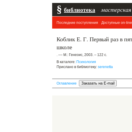
§
библиотека
–
мастерская
Последние поступления
Доступные on-line
Коблик Е. Г. Первый раз в п
школе
. –– М.: Генезис, 2003. – 122 с.
В каталоге:
Психология
Прислано в библиотеку:
serenetta
Оглавление