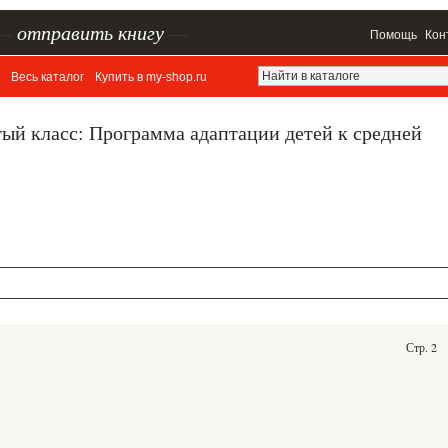
–
отправить книгу
—
Помощь
Кон
Весь каталог
Купить в my-shop.ru
ятый класс: Программа адаптации детей к средней
Стр. 2