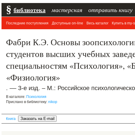
§
библиотека
–
мастерская
–
отправить книгу
Последние поступления
Доступные on-line
Весь каталог
Купить в my-s
Фабри К.Э. Основы зоопсихологи
студентов высших учебных завед
специальностям «Психология», «Б
«Физиология»
. –– 3-е изд. – М.: Российское психологическ
В каталоге:
Психология
Прислано в библиотеку:
nikop
Книга