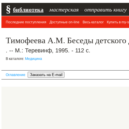
§
библиотека
–
мастерская
–
отправить книгу
Последние поступления
Доступные on-line
Весь каталог
Купить в my-s
Тимофеева А.М. Беседы детского
. -- М.: Теревинф, 1995. - 112 с.
В каталоге:
Медицина
Оглавление