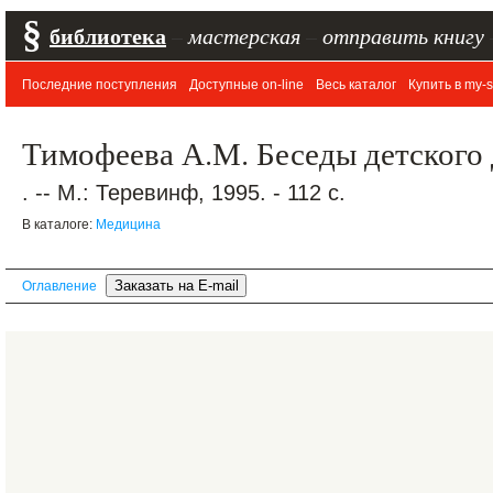
§
библиотека
–
мастерская
–
отправить книгу
Последние поступления
Доступные on-line
Весь каталог
Купить в my-s
Тимофеева А.М. Беседы детского
. -- М.: Теревинф, 1995. - 112 с.
В каталоге:
Медицина
Оглавление