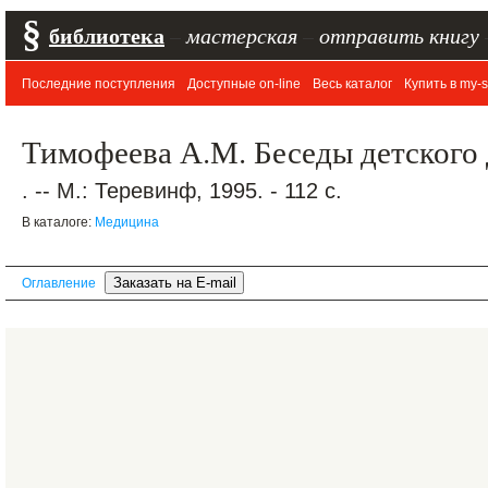
§
библиотека
–
мастерская
–
отправить книгу
Последние поступления
Доступные on-line
Весь каталог
Купить в my-s
Тимофеева А.М. Беседы детского
. -- М.: Теревинф, 1995. - 112 с.
В каталоге:
Медицина
Оглавление