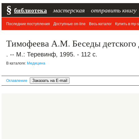
§
библиотека
–
мастерская
–
отправить книгу
Последние поступления
Доступные on-line
Весь каталог
Купить в my-s
Тимофеева А.М. Беседы детского
. -- М.: Теревинф, 1995. - 112 с.
В каталоге:
Медицина
Оглавление