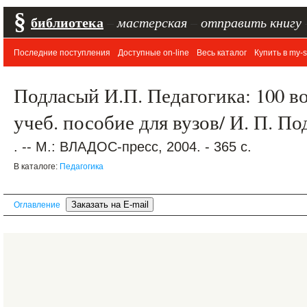
§
библиотека
–
мастерская
–
отправить книгу
Последние поступления
Доступные on-line
Весь каталог
Купить в my-s
Подласый И.П. Педагогика: 100 во
учеб. пособие для вузов/ И. П. П
. -- М.: ВЛАДОС-пресс, 2004. - 365 с.
В каталоге:
Педагогика
Оглавление