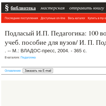
§
библиотека
–
мастерская
–
отправить книгу
Последние поступления
Доступные on-line
Весь каталог
Купить в my-s
Подласый И.П. Педагогика: 100 во
учеб. пособие для вузов/ И. П. П
. -- М.: ВЛАДОС-пресс, 2004. - 365 с.
В каталоге:
Педагогика
Оглавление