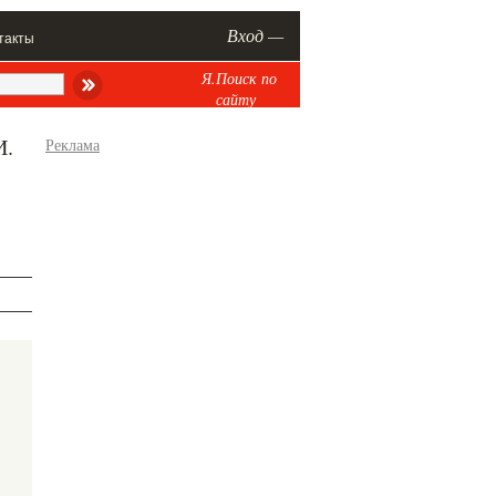
Вход —
такты
Я.Поиск по
сайту
И.
Реклама