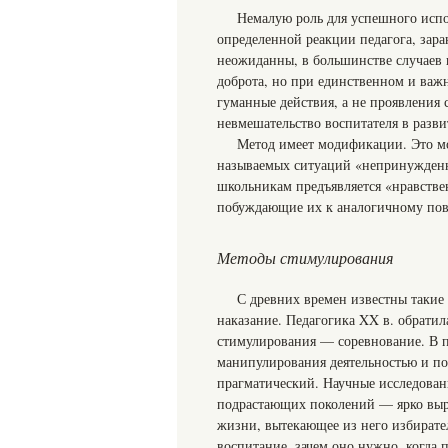
Немалую роль для успешного исп
определенной реакции педагога, зара
неожиданны, в большинстве случаев
доброта, но при единственном и важ
гуманные действия, а не проявления 
невмешательство воспитателя в разви
Метод имеет модификации. Это м
называемых ситуаций «непринужденно
школьникам предъявляется «нравстве
побуждающие их к аналогичному по
Методы стимулирования
С древних времен известны такие
наказание. Педагогика XX в. обратил
стимулирования — соревнование. В п
манипулирования деятельностью и по
прагматический. Научные исследован
подрастающих поколений — ярко выра
жизни, вытекающее из него избирате
воспитание, зачем оно нужно, когда