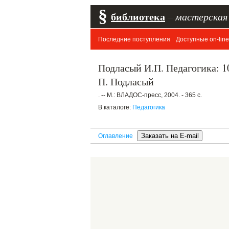
§
библиотека
–
мастерская
Последние поступления
Доступные on-line
Подласый И.П. Педагогика: 10
П. Подласый
. -- М.: ВЛАДОС-пресс, 2004. - 365 с.
В каталоге:
Педагогика
Оглавление