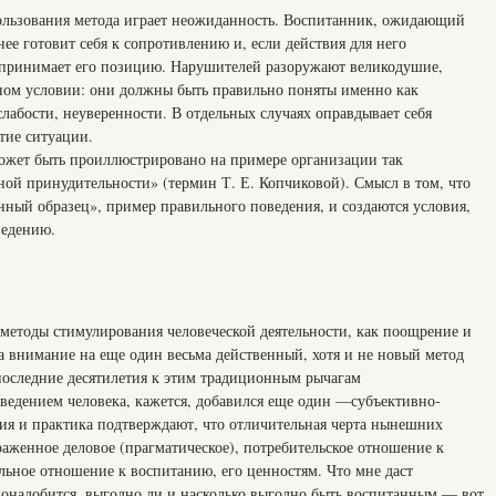
ользования метода играет неожиданность. Воспитанник, ожидающий
нее готовит себя к сопротивлению и, если действия для него
 принимает его позицию. Нарушителей разоружают великодушие,
ном условии: они должны быть правильно поняты именно как
слабости, неуверенности. В отдельных случаях оправдывает себя
тие ситуации.
ожет быть проиллюстрировано на примере организации так
й принудительности» (термин Т. Е. Копчиковой). Смысл в том, что
нный образец», пример правильного поведения, и создаются условия,
ведению.
 методы стимулирования человеческой деятельности, как поощрение и
а внимание на еще один весьма действенный, хотя и не новый метод
оследние десятилетия к этим традиционным рычагам
ведением человека, кажется, добавился еще один —субъективно-
ия и практика подтверждают, что отличительная черта нынешних
женное деловое (прагматическое), потребительское отношение к
льное отношение к воспитанию, его ценностям. Что мне даст
 понадобится, выгодно ли и насколько выгодно быть воспитанным — вот