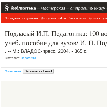
§
библиотека
–
мастерская
–
отправить книгу
Последние поступления
Доступные on-line
Весь каталог
Купить в my-s
Подласый И.П. Педагогика: 100 во
учеб. пособие для вузов/ И. П. П
. -- М.: ВЛАДОС-пресс, 2004. - 365 с.
В каталоге:
Педагогика
Оглавление