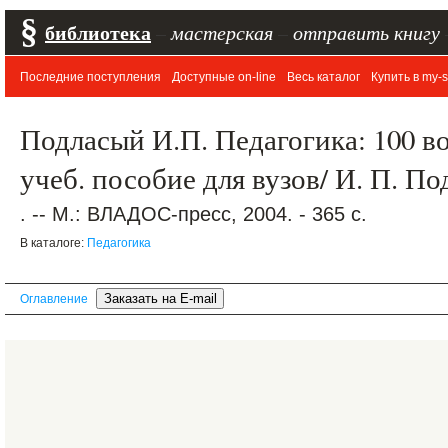
§
библиотека
–
мастерская
–
отправить книгу
Последние поступления
Доступные on-line
Весь каталог
Купить в my-s
Подласый И.П. Педагогика: 100 во
учеб. пособие для вузов/ И. П. П
. -- М.: ВЛАДОС-пресс, 2004. - 365 с.
В каталоге:
Педагогика
Оглавление