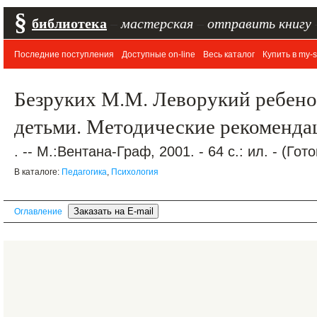
§
библиотека
–
мастерская
–
отправить книгу
Последние поступления
Доступные on-line
Весь каталог
Купить в my-s
Безруких М.М. Леворукий ребенок
детьми. Методические рекоменда
. -- М.:Вентана-Граф, 2001. - 64 с.: ил. - (Го
В каталоге:
Педагогика
,
Психология
Оглавление