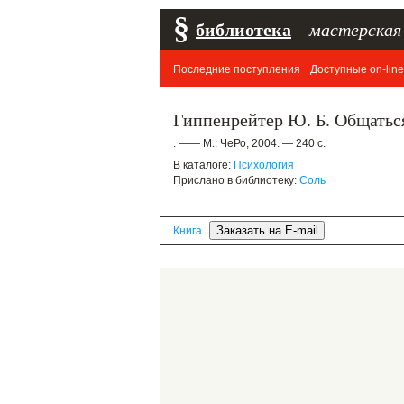
§
библиотека
–
мастерская
Последние поступления
Доступные on-line
Гиппенрейтер Ю. Б. Общаться 
. —— М.: ЧеРо, 2004. — 240 с.
В каталоге:
Психология
Прислано в библиотеку:
Соль
Книга