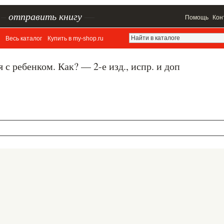
–
отправить книгу
—
Помощь
Кон
Весь каталог
Купить в my-shop.ru
с ребенком. Как? — 2-е изд., испр. и доп