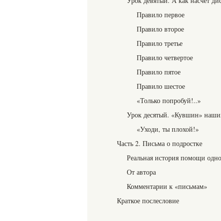
Урок девятый. А как насчет д
Правило первое
Правило второе
Правило третье
Правило четвертое
Правило пятое
Правило шестое
«Только попробуй!..»
Урок десятый. «Кувшин» наши
«Уходи, ты плохой!»
Часть 2. Письма о подростке
Реальная история помощи одн
От автора
Комментарии к «письмам»
Краткое послесловие