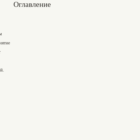
Оглавление
м
нятие
т
й.