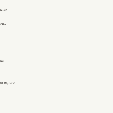
чет?»
ьги»
нка
ив одного