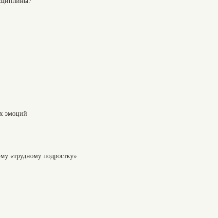
исциплины?
х эмоций
ому «трудному подростку»