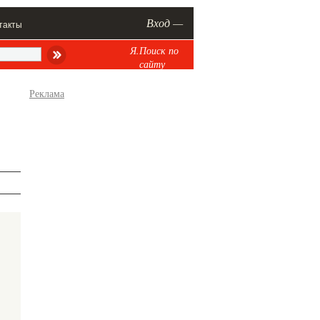
Вход —
такты
Я.Поиск по
сайту
Реклама