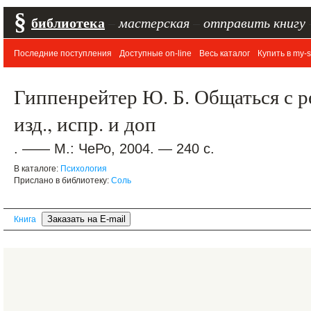
§
библиотека
–
мастерская
–
отправить книгу
Последние поступления
Доступные on-line
Весь каталог
Купить в my-s
Гиппенрейтер Ю. Б. Общаться с р
изд., испр. и доп
. —— М.: ЧеРо, 2004. — 240 с.
В каталоге:
Психология
Прислано в библиотеку:
Соль
Книга