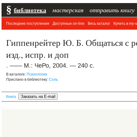
§
библиотека
–
мастерская
–
отправить книгу
Последние поступления
Доступные on-line
Весь каталог
Купить в my-s
Гиппенрейтер Ю. Б. Общаться с р
изд., испр. и доп
. —— М.: ЧеРо, 2004. — 240 с.
В каталоге:
Психология
Прислано в библиотеку:
Соль
Книга