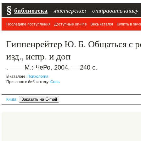
§
библиотека
–
мастерская
–
отправить книгу
Последние поступления
Доступные on-line
Весь каталог
Купить в my-s
Гиппенрейтер Ю. Б. Общаться с р
изд., испр. и доп
. —— М.: ЧеРо, 2004. — 240 с.
В каталоге:
Психология
Прислано в библиотеку:
Соль
Книга