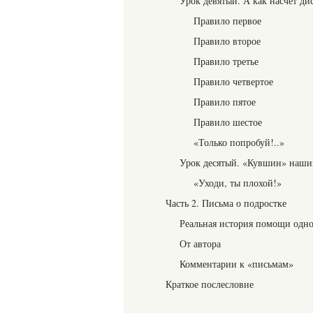
Урок девятый. А как насчет д
Правило первое
Правило второе
Правило третье
Правило четвертое
Правило пятое
Правило шестое
«Только попробуй!..»
Урок десятый. «Кувшин» наши
«Уходи, ты плохой!»
Часть 2. Письма о подростке
Реальная история помощи одн
От автора
Комментарии к «письмам»
Краткое послесловие