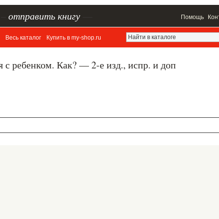
–
отправить книгу
—
Помощь
Кон
Весь каталог
Купить в my-shop.ru
с ребенком. Как? — 2-е изд., испр. и доп