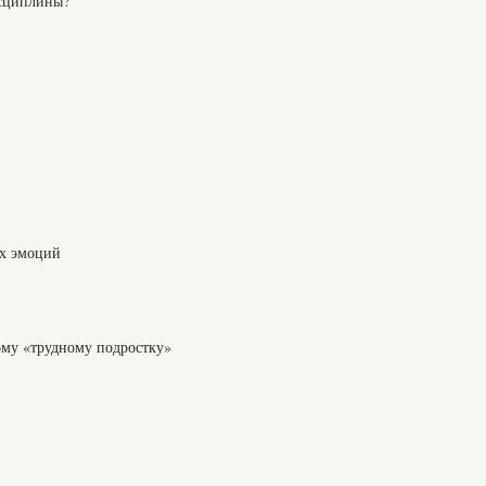
исциплины?
х эмоций
ому «трудному подростку»