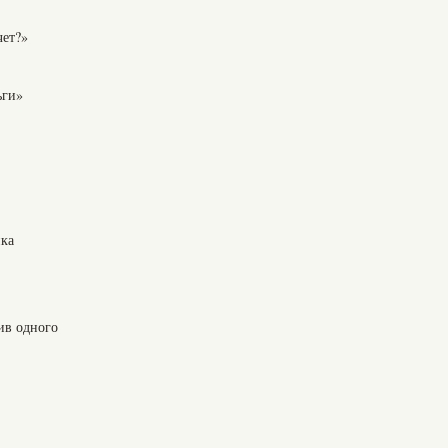
чет?»
ьги»
нка
ив одного