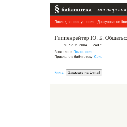
§
библиотека
–
мастерская
Последние поступления
Доступные on-line
Гиппенрейтер Ю. Б. Общаться 
. —— М.: ЧеРо, 2004. — 240 с.
В каталоге:
Психология
Прислано в библиотеку:
Соль
Книга