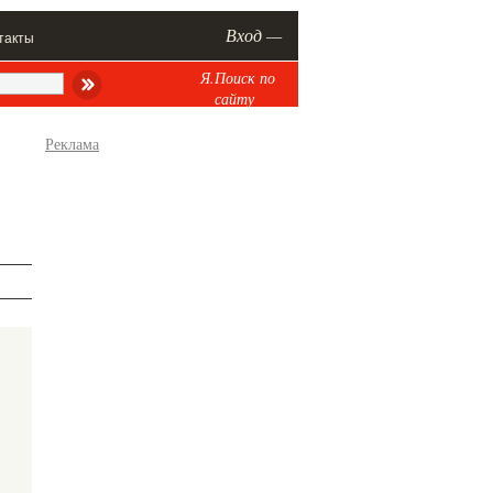
Вход —
такты
Я.Поиск по
сайту
Реклама