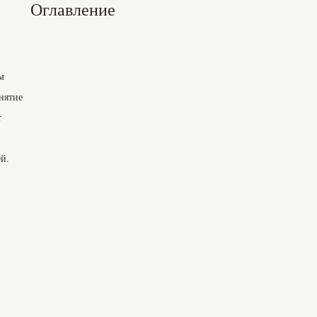
Оглавление
м
нятие
т
й.