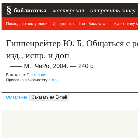
§
библиотека
–
мастерская
–
отправить книгу
Последние поступления
Доступные on-line
Весь каталог
Купить в my-s
Гиппенрейтер Ю. Б. Общаться с р
изд., испр. и доп
. —— М.: ЧеРо, 2004. — 240 с.
В каталоге:
Психология
Прислано в библиотеку:
Соль
Оглавление