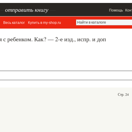
–
отправить книгу
—
Помощь
Кон
Весь каталог
Купить в my-shop.ru
с ребенком. Как? — 2-е изд., испр. и доп
Стр. 24