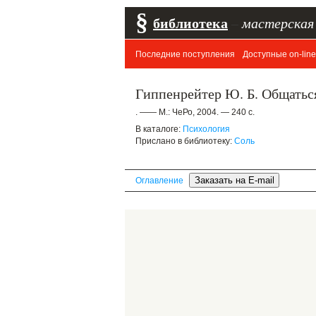
§
библиотека
–
мастерская
Последние поступления
Доступные on-line
Гиппенрейтер Ю. Б. Общаться 
. —— М.: ЧеРо, 2004. — 240 с.
В каталоге:
Психология
Прислано в библиотеку:
Соль
Оглавление