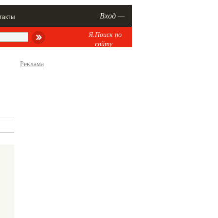
Вход —
такты
Я.Поиск по
сайту
Реклама