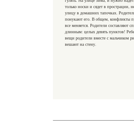
гулять. На улице зима, и нужно надет
только носки и сядет в прострации, н
улицу в домашних тапочках. Родител
понукают его. В общем, конфликты п
все меняется. Родители составляют с
длинным: целых девять пунктов! Ребе
вещи родители вместе с мальчиком 
вешают на стену.