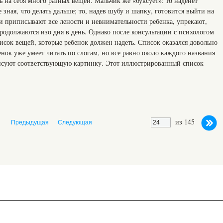
ь на себя много разных вещей. Мальчик же «буксует»: то наденет
е зная, что делать дальше; то, надев шубу и шапку, готовится выйти на
и приписывают все лености и невнимательности ребенка, упрекают,
родолжаются изо дня в день. Однако после консультации с психологом
писок вещей, которые ребенок должен надеть. Список оказался довольно
нок уже умеет читать по слогам, но все равно около каждого названия
рисуют соответствующую картинку. Этот иллюстрированный список
из 145
Предыдущая
Следующая