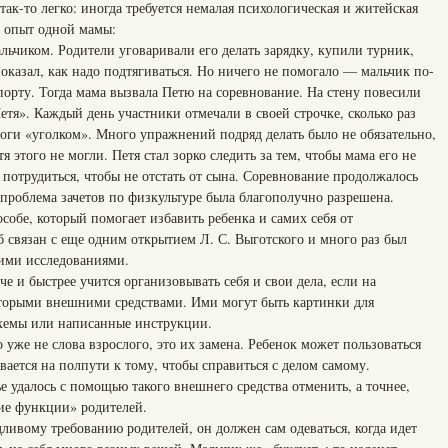
ак-то легко: иногда требуется немалая психологическая и житейская
р опыт одной мамы:
ьчиком. Родители уговаривали его делать зарядку, купили турник,
показал, как надо подтягиваться. Но ничего не помогало — мальчик по-
орту. Тогда мама вызвала Петю на соревнование. На стену повесили
етя». Каждый день участники отмечали в своей строчке, сколько раз
ноги «уголком». Много упражнений подряд делать было не обязательно,
я этого не могли. Петя стал зорко следить за тем, чтобы мама его не
 потрудиться, чтобы не отстать от сына. Соревнование продолжалось
я проблема зачетов по физкультуре была благополучно разрешена.
собе, который помогает избавить ребенка и самих себя от
 связан с еще одним открытием Л. С. Выготского и много раз был
ими исследованиями.
е и быстрее учится организовывать себя и свои дела, если на
оторыми внешними средствами. Ими могут быть картинки для
схемы или написанные инструкции.
 уже не слова взрослого, это их замена. Ребенок может пользоваться
вается на полпути к тому, чтобы справиться с делом самому.
е удалось с помощью такого внешнего средства отменить, а точнее,
ие функции» родителей.
ливому требованию родителей, он должен сам одеваться, когда идет