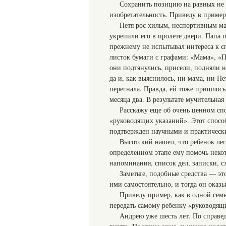
Сохранить позицию на равных не т
изобретательность. Приведу в приме
Петя рос хилым, неспортивным мал
укрепили его в пролете двери. Папа 
прежнему не испытывал интереса к сп
листок бумаги с графами: «Мама», «П
они подтянулись, присели, подняли 
да и, как выяснилось, ни мама, ни Пет
перегнала. Правда, ей тоже пришлось
месяца два. В результате мучительна
Расскажу еще об очень ценном спо
«руководящих указаний». Этот способ
подтвержден научными и практическ
Выготский нашел, что ребенок легч
определенном этапе ему помочь нек
напоминания, список дел, записки, 
Заметьте, подобные средства — это
ими самостоятельно, и тогда он оказы
Приведу пример, как в одной семь
передать самому ребенку «руководящ
Андрею уже шесть лет. По справед