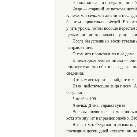
Несколько слов о предыстории со
Федя — старший из четырех детей,
К нелегкой сельской жизни в последн
бы не «напряженка» с Федей. Его от
учить уроки, потом вообще перестал 
целыми днями пропадал на улице, а и
После безуспешных воспитательны
исправление».
О том что происходило в ее доме,
К некоторым местам писем — они
помогут связать события с содержан
сведения.
Эти комментарии вы найдете в ко
Итак, действующие лица писем: 
бабушки.
5 ноября 199…
Анечка, Дима, здравствуйте!
Впервые появилась возможность н
хотя это звучит неправдоподобно. Заб
Я знаю, что Федя написал вам на 
последние десять дней четверти он не