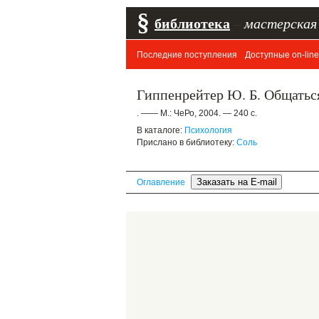
§
библиотека
–
мастерская
Последние поступления
Доступные on-line
Гиппенрейтер Ю. Б. Общаться 
. —— М.: ЧеРо, 2004. — 240 с.
В каталоге:
Психология
Прислано в библиотеку:
Соль
Оглавление