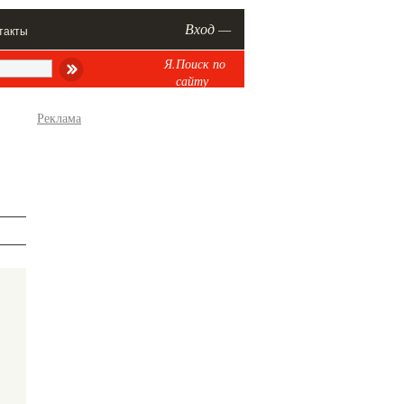
Вход —
такты
Я.Поиск по
сайту
Реклама