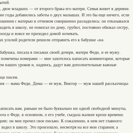
бытий.
 двое младших — от второго брака его матери. Семья живет в деревне.
ие годы добавились заботы о двух малышах. И это бы еще ничего, если
ношения с матерью и отчимом совершенно разладились: он отказывался
ходить в школу, не помогал по дому, грубил, постоянно обижал сестру,
ногда и вовсе не приходил домой ночевать.
х усилий родители решили отправить его к бабушке «на
 бабушка, писала в письмах своей дочери, матери Феди, и ее мужу.
 помечены номерами — мне захотелось написать комментарии, которые
ием наших уроков и, надеюсь, дадут вам дополнительные важные
нце писем.
Аня — мама Феди, Дима — ее муж, Виктор — муж нашей рассказчицы-
аписать вам, раньше не было буквально ни одной свободной минуты,
ота о Феде, в основном, о его учебе, съедала жалкие крохи времени.
днях: он мне прочел свое письмо. К сожалению, в нем нет главного:
 ходил в школу. Это произошло, несмотря на все мои старания; а