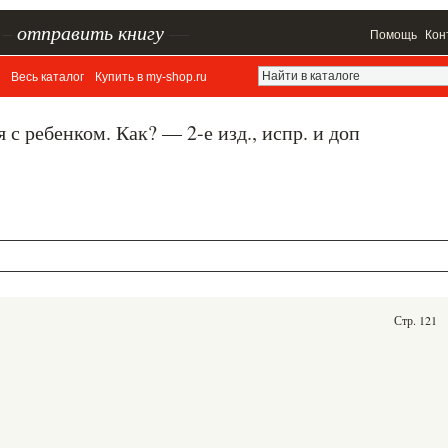
–
отправить книгу
—
Помощь
Кон
Весь каталог
Купить в my-shop.ru
с ребенком. Как? — 2-е изд., испр. и доп
Стр. 121