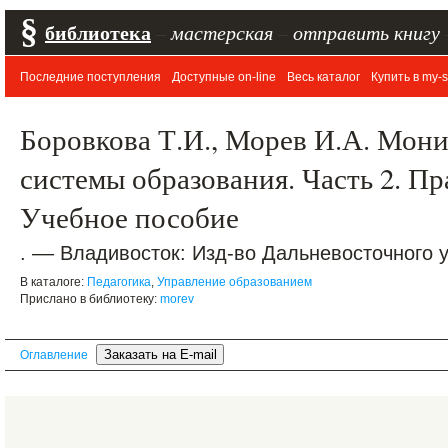
§
библиотека
–
мастерская
–
отправить книгу
Последние поступления
Доступные on-line
Весь каталог
Купить в my-s
Боровкова Т.И., Морев И.А. Мони
системы образования. Часть 2. Пр
Учебное пособие
. –– Владивосток: Изд-во Дальневосточного у
В каталоге:
Педагогика
,
Управление образованием
Прислано в библиотеку:
morev
Оглавление