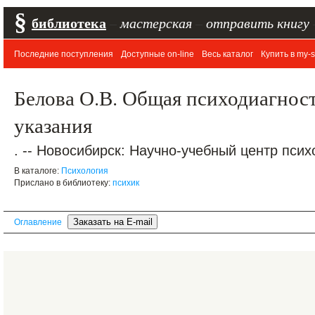
§
библиотека
–
мастерская
–
отправить книгу
Последние поступления
Доступные on-line
Весь каталог
Купить в my-s
Белова О.В. Общая психодиагнос
указания
. -- Новосибирск: Научно-учебный центр псих
В каталоге:
Психология
Прислано в библиотеку:
психик
Оглавление