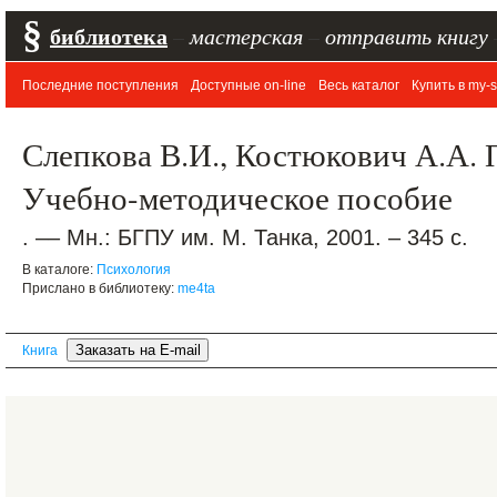
§
библиотека
–
мастерская
–
отправить книгу
Последние поступления
Доступные on-line
Весь каталог
Купить в my-s
Слепкова В.И., Костюкович А.А. 
Учебно-методическое пособие
. –– Мн.: БГПУ им. М. Танка, 2001. – 345 с.
В каталоге:
Психология
Прислано в библиотеку:
me4ta
Книга